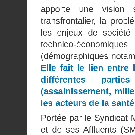
apporte une vision s
transfrontalier, la prob
les enjeux de société 
technico-économique
(démographiques notam
Elle fait le lien entr
différentes part
(assainissement, milie
les acteurs de la santé
Portée par le Syndicat
et de ses Affluents (SM