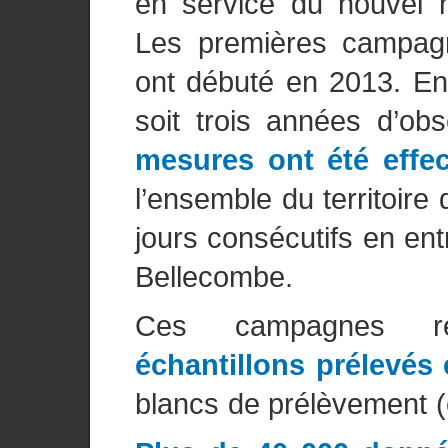
en service du nouvel h
Les premières campagne
ont débuté en 2013. En
soit trois années d’obs
mesures ont été effe
l’ensemble du territoir
jours consécutifs en ent
Bellecombe.
Ces campagnes r
échantillons prélevés 
blancs de prélèvement (e