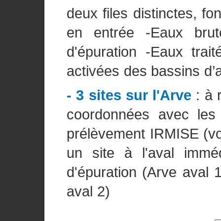
deux files distinctes, font
en entrée -Eaux brut
d'épuration -Eaux trai
activées des bassins d’a
- 3 sites sur l'Arve
: à 
coordonnées avec les
prélèvement IRMISE (voi
un site à l'aval imméd
d'épuration (Arve aval 1
aval 2)