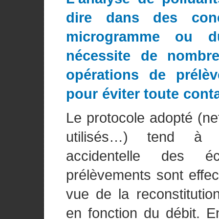
dire dans des conc
microgramme ou du
nécessite de nombre
opérations de prélèv
pour éviter toute cont
Le protocole adopté (ne
utilisés…) tend à é
accidentelle des é
prélèvements sont effe
vue de la reconstitution
en fonction du débit. E