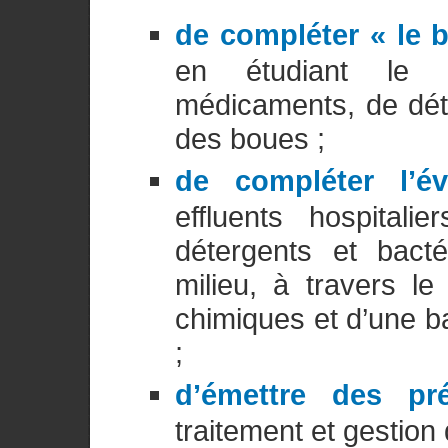
de compléter « le b
en étudiant le 
médicaments, de dét
des boues ;
de compléter l’é
effluents hospitali
détergents et bacté
milieu, à travers l
chimiques et d’une ba
;
d’émettre des pré
traitement et gestion