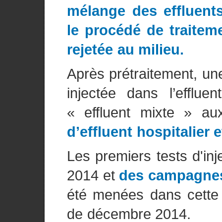
mélange des effluents
le procédé de traiteme
rejetée au milieu.
Après prétraitement, une 
injectée dans l’efflue
« effluent mixte » au
d’effluent hospitalier e
Les premiers tests d'inj
2014 et
des campagne
été menées dans cette n
de décembre 2014.