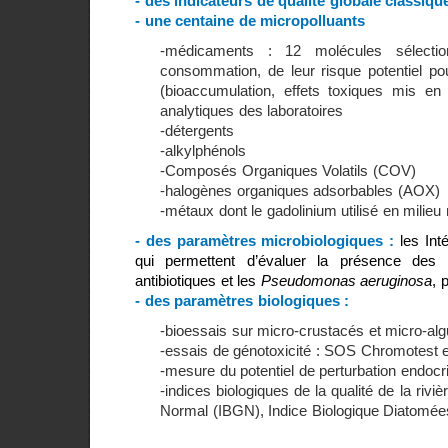
- des indicateurs de qualité globale classiqu
- une centaine de micropolluants
-médicaments : 12 molécules sélectio
consommation, de leur risque potentiel po
(bioaccumulation, effets toxiques mis en 
analytiques des laboratoires
-détergents
-alkylphénols
-Composés Organiques Volatils (COV)
-halogènes organiques adsorbables (AOX)
-métaux dont le gadolinium utilisé en milieu 
- des paramètres microbiologiques :
les Int
qui permettent d’évaluer la présence des b
antibiotiques et les
Pseudomonas aeruginosa
, 
-
des
paramètres biologiques :
-bioessais sur micro-crustacés et micro-alg
-essais de génotoxicité : SOS Chromotest 
-mesure du potentiel de perturbation endocr
-indices biologiques de la qualité de la riviè
Normal (IBGN), Indice Biologique Diatomée