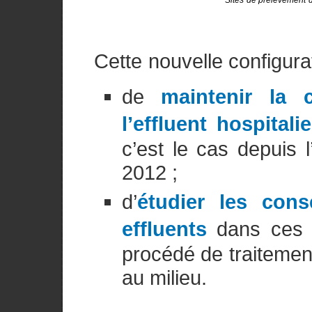
Sites de prélèvement 
Cette nouvelle configura
de
maintenir la c
l’effluent hospitalie
c’est le cas depuis 
2012 ;
d’
étudier les con
effluents
dans ces n
procédé de traitement 
au milieu.